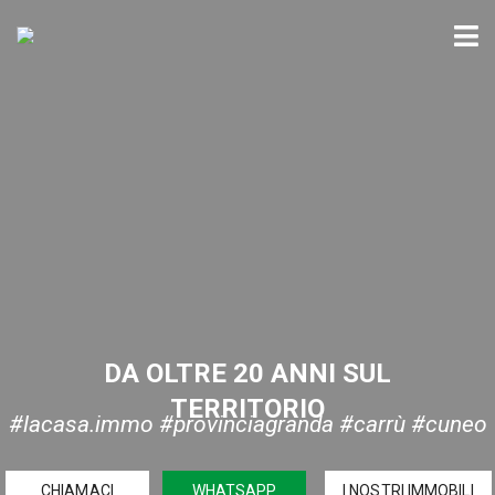
DA OLTRE 20 ANNI SUL
TERRITORIO
#lacasa.immo #provinciagranda #carrù #cuneo
CHIAMACI
WHATSAPP
I NOSTRI IMMOBILI