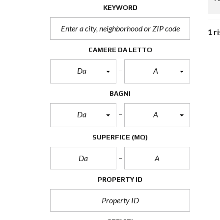
KEYWORD
1 r
CAMERE DA LETTO
Da
A
BAGNI
Da
A
SUPERFICE
(MQ)
PROPERTY ID