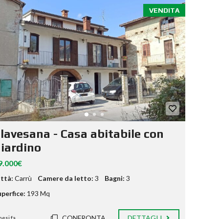
VENDITA
lavesana - Casa abitabile con
iardino
9.000€
ittà:
Carrù
Camere da letto:
3
Bagni:
3
perfice:
193 Mq
CONFRONTA
DETTAGLI
mesi fa