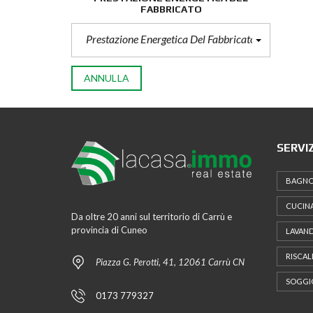
FABBRICATO
Prestazione Energetica Del Fabbricato
ANNULLA
SERVIZ
BAGN
CUCINA
Da oltre 20 anni sul territorio di Carrù e
provincia di Cuneo
LAVAND
RISCA
Piazza G. Perotti, 41, 12061 Carrù CN
SOGGI
0173 779327