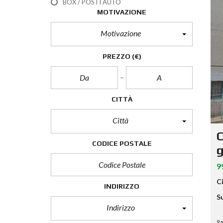
BOX / POSTI AUTO
MOTIVAZIONE
Motivazione
PREZZO
(€)
CITTÀ
Città
C
CODICE POSTALE
g
9
C
INDIRIZZO
Su
Indirizzo
9 